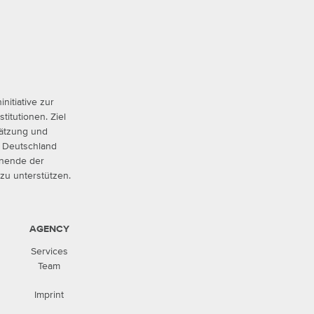
nitiative zur
titutionen. Ziel
hätzung und
in Deutschland
hnende der
 zu unterstützen.
AGENCY
Services
Team
Imprint