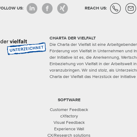
FOLLOW US:
REACH US:
CHARTA DER VIELFALT
Die Charta der Vielfalt ist eine Arbeitgebendeni
Förderung von Vielfalt in Unternehmen und Ins
der Initiative ist es, die Anerkennung, Wertsc
Einbeziehung von Vielfalt in der Arbeitswelt 
voranzubringen. Wir sind stolz, als Unterzeic
Charta der Vielfalt das Herzstück der Initiative
SOFTWARE
Customer Feedback
cXfactory
Visual Feedback
Experience Wall
CX/Research solutions